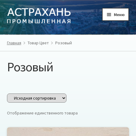
Перейти
Перейти
Меню
к
к
навигации
содержимому
ГЛАВНАЯ
Главная
Товар Цвет
Розовый
ТОВАРЫ
Розовый
ТОВАРОПРОИЗВОДИТЕЛИ
РЕГИОН
О ПРОЕКТЕ
Отображение единственного товара
ЛИЧНЫЙ КАБИНЕТ