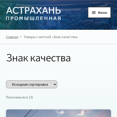
Перейти
Перейти
Меню
к
к
навигации
содержимому
ГЛАВНАЯ
Главная
Товары с меткой «Знак качества»
ТОВАРЫ
Знак качества
ТОВАРОПРОИЗВОДИТЕЛИ
РЕГИОН
О ПРОЕКТЕ
Показаны все (3)
ЛИЧНЫЙ КАБИНЕТ