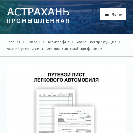
Перейти
Перейти
Меню
к
к
навигации
содержимому
ГЛАВНАЯ
Главная
Товары
Полиграфия
Бланочная продукция
Бланк Путевой лист легкового автомобиля форма 3
ТОВАРЫ
ТОВАРОПРОИЗВОДИТЕЛИ
РЕГИОН
О ПРОЕКТЕ
ЛИЧНЫЙ КАБИНЕТ