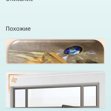
Похожие
Сом вяленый подкопченный «ПоРублевски» в/у за 1
кг
Перегородки из алюминия и стекла от ФабрикантЪ
Оконные системы
Читать далее