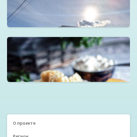
Здания из металлоконструкций
Читать далее
Пельмени, вареники, манты, хинкали, хинкал в
ассортименте
Читать далее
О проекте
Регион