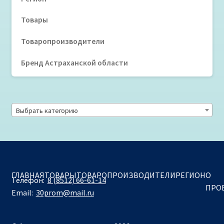
Товары
Товаропроизводители
Бренд Астраханской области
Выбрать категорию
ГЛАВНАЯ
ТОВАРЫ
ТОВАРОПРОИЗВОДИТЕЛИ
РЕГИОН
О
Телефон:
8 (8512) 66-61-14
ПРО
Email:
30prom@mail.ru