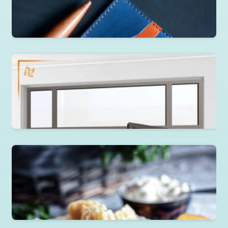
Портмоне слим
Перегородки из алюминия и стекла от ФабрикантЪ
Оконные системы
Читать далее
Пельмени, вареники, манты, хинкали, хинкал в
ассортименте
Читать далее