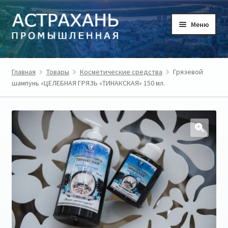
Перейти
Перейти
Меню
к
к
навигации
содержимому
ГЛАВНАЯ
Главная
Товары
Косметические средства
Грязевой
шампунь «ЦЕЛЕБНАЯ ГРЯЗЬ «ТИНАКСКАЯ» 150 мл.
ТОВАРЫ
ТОВАРОПРОИЗВОДИТЕЛИ
РЕГИОН
О ПРОЕКТЕ
ЛИЧНЫЙ КАБИНЕТ