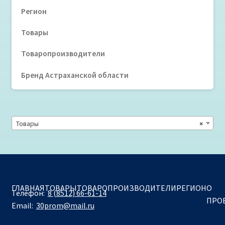
Регион
Товары
Товаропроизводители
Бренд Астраханской области
Товары
×
ГЛАВНАЯ
ТОВАРЫ
ТОВАРОПРОИЗВОДИТЕЛИ
РЕГИОН
О
Телефон:
8 (8512) 66-61-14
ПРО
Email:
30prom@mail.ru