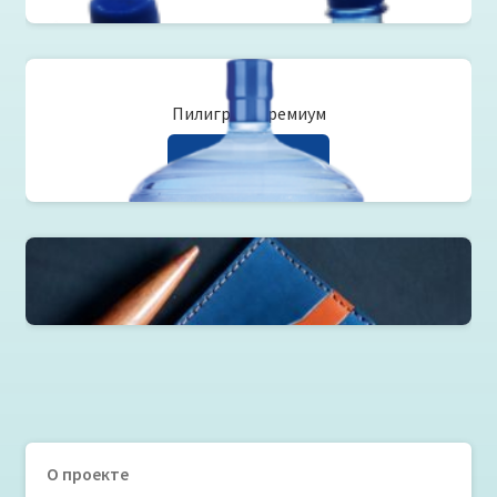
Пилигрим Премиум
Читать далее
Портмоне слим
О проекте