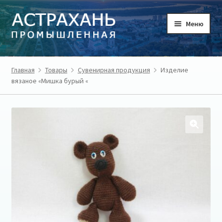
Перейти
Перейти
Меню
к
к
навигации
содержимому
ГЛАВНАЯ
Главная
Товары
Сувенирная продукция
Изделие
вязаное «Мишка бурый «
ТОВАРЫ
ТОВАРОПРОИЗВОДИТЕЛИ
РЕГИОН
О ПРОЕКТЕ
ЛИЧНЫЙ КАБИНЕТ