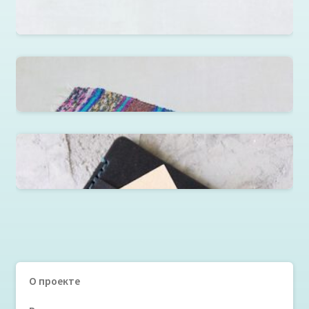
Гончарное изделие горшочки с декупажем
«Тканная дорожка»
Микрокошелек
О проекте