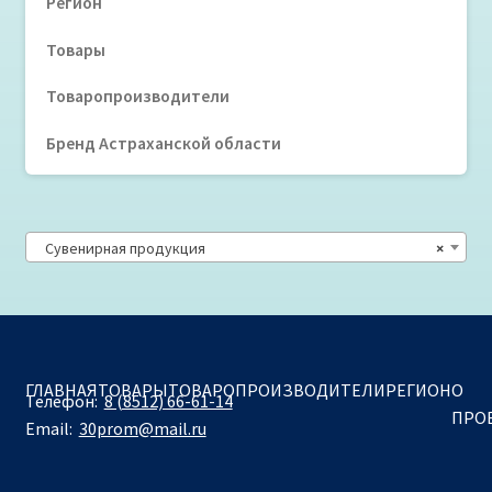
Регион
Товары
Товаропроизводители
Бренд Астраханской области
Сувенирная продукция
×
ГЛАВНАЯ
ТОВАРЫ
ТОВАРОПРОИЗВОДИТЕЛИ
РЕГИОН
О
Телефон:
8 (8512) 66-61-14
ПРО
Email:
30prom@mail.ru