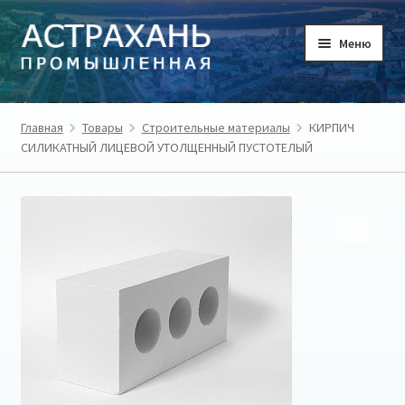
Перейти
Перейти
Меню
к
к
навигации
содержимому
ГЛАВНАЯ
Главная
Товары
Строительные материалы
КИРПИЧ
СИЛИКАТНЫЙ ЛИЦЕВОЙ УТОЛЩЕННЫЙ ПУСТОТЕЛЫЙ
ТОВАРЫ
ТОВАРОПРОИЗВОДИТЕЛИ
РЕГИОН
О ПРОЕКТЕ
ЛИЧНЫЙ КАБИНЕТ