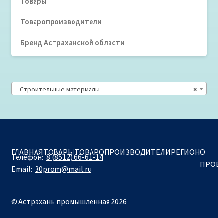
Товары
Товаропроизводители
Бренд Астраханской области
Строительные материалы
×
ГЛАВНАЯ
ТОВАРЫ
ТОВАРОПРОИЗВОДИТЕЛИ
РЕГИОН
О
Телефон:
8 (8512) 66-61-14
ПРО
Email:
30prom@mail.ru
© Астрахань промышленная 2026