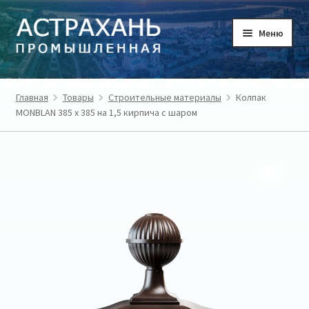
Перейти
Перейти
Меню
к
к
навигации
содержимому
ГЛАВНАЯ
Главная
Товары
Строительные материалы
Колпак
MONBLAN 385 x 385 на 1,5 кирпича с шаром
ТОВАРЫ
ТОВАРОПРОИЗВОДИТЕЛИ
РЕГИОН
О ПРОЕКТЕ
ЛИЧНЫЙ КАБИНЕТ