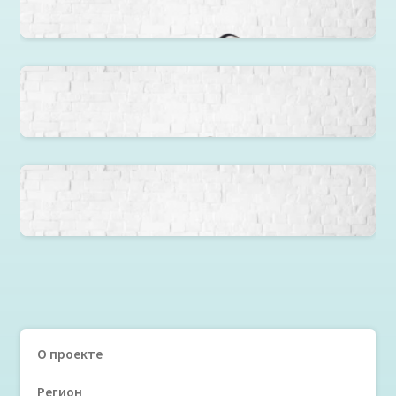
Кресло Quadro серое
Кресло груша Автомобили
Кресло «Футбольный мяч» черно-белый
О проекте
Регион