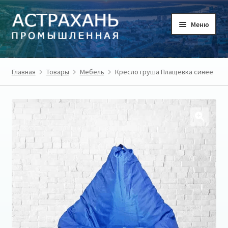
Перейти
Перейти
Меню
к
к
навигации
содержимому
ГЛАВНАЯ
Главная
Товары
Мебель
Кресло груша Плащевка синее
ТОВАРЫ
ТОВАРОПРОИЗВОДИТЕЛИ
РЕГИОН
О ПРОЕКТЕ
ЛИЧНЫЙ КАБИНЕТ