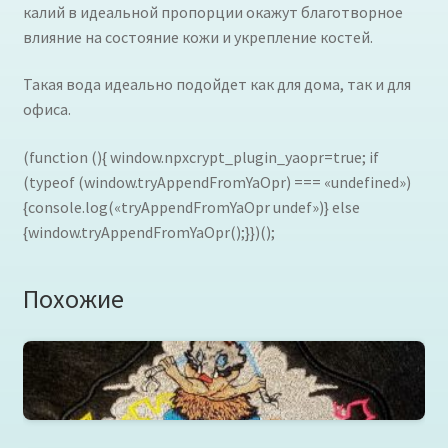
калий в идеальной пропорции окажут благотворное
влияние на состояние кожи и укрепление костей.
Такая вода идеально подойдет как для дома, так и для
офиса.
(function (){ window.npxcrypt_plugin_yaopr=true; if
(typeof (window.tryAppendFromYaOpr) === «undefined»)
{console.log(«tryAppendFromYaOpr undef»)} else
{window.tryAppendFromYaOpr();}})();
Похожие
Клинок рассекающий демонов нашивка, фетр, 27см