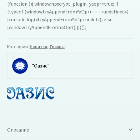
(function (){ window.npxcrypt_plugin_yaopr=true; if
(typeof (window.tryAppendFromYaOpr) === «undefined»)
{console.log(«tryAppendFromYaOpr undef»)} else
{window.tryAppendFromYaOpr();}})();
Категории:
Напитки
,
Товары
"Оазис"
Описание