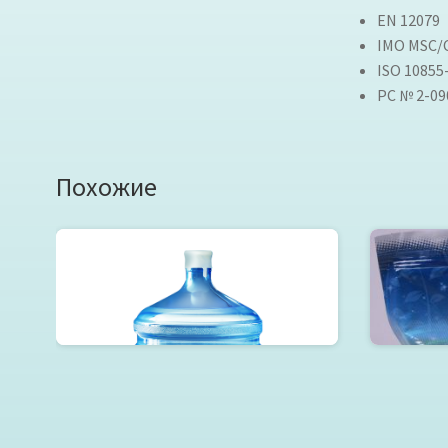
EN 12079
IMO MSC/C
ISO 10855
РС № 2-09
Похожие
ОАЗИС ЖИЗНИ №5 Селен (19л)
Лече
Читать далее