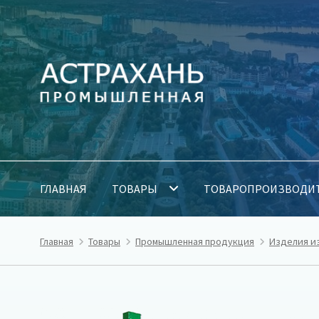
Перейти
Перейти
к
к
навигации
содержимому
ГЛАВНАЯ
ТОВАРЫ
ТОВАРОПРОИЗВОДИ
Главная
Товары
Промышленная продукция
Изделия и