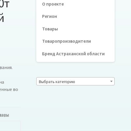
0т
О проекте
й
Регион
Товары
Товаропроизводители
Бренд Астраханской области
вания.
Выбрать категорию
на
ленные во
вары