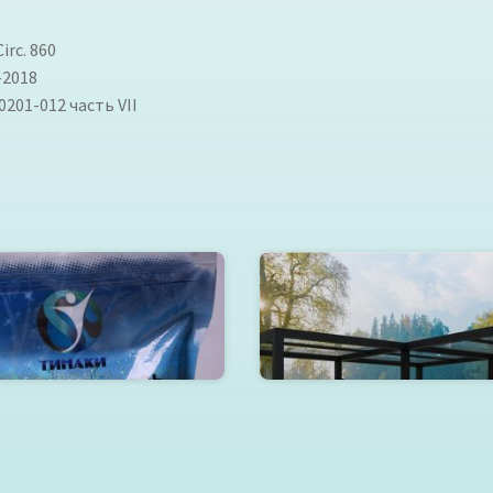
irc. 860
-2018
0201-012 часть VII
бная грязь «Тинакская»
Металлоконструкци
Читать далее
Читать далее