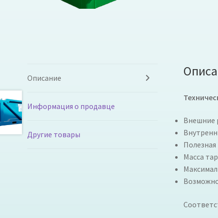
Описа
Описание
Техничес
Информация о продавце
Внешние 
Внутренн
Другие товары
Полезная 
Масса тар
Максималь
Возможно
Cоответс