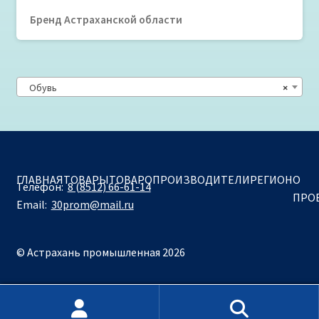
Бренд Астраханской области
Обувь
×
ГЛАВНАЯ
ТОВАРЫ
ТОВАРОПРОИЗВОДИТЕЛИ
РЕГИОН
О
Телефон:
8 (8512) 66-61-14
ПРО
Email:
30prom@mail.ru
© Астрахань промышленная 2026
Искать:
Поиск