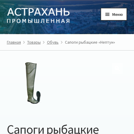
Перейти
Перейти
Меню
к
к
навигации
содержимому
ГЛАВНАЯ
Главная
Товары
Обувь
Сапоги рыбацкие «Нептун»
ТОВАРЫ
ТОВАРОПРОИЗВОДИТЕЛИ
РЕГИОН
О ПРОЕКТЕ
ЛИЧНЫЙ КАБИНЕТ
Сапоги рыбацкие