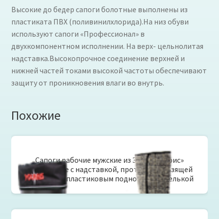
Высокие до бедер сапоги болотные выполнены из
пластиката ПВХ (поливинилхлорида).На низ обуви
используют сапоги «Профессионал» в
двухкомпонентном исполнении. На верх- цельнолитая
надставка.Высокопрочное соединение верхней и
нижней частей токами высокой частоты обеспечивают
защиту от проникновения влаги во внутрь.
Похожие
Сапоги рабочие мужские из ЭВА «Полярис»
утепленные с надставкой, противоскользящей
подошвой, пластиковым подноском и стелькой