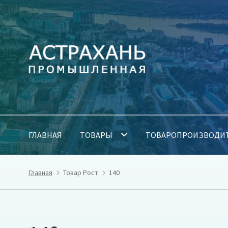
Перейти
Перейти
к
к
навигации
содержимому
ГЛАВНАЯ
ТОВАРЫ
ТОВАРОПРОИЗВОДИ
Главная
Товар Рост
140