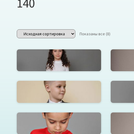
140
Показаны все (8)
Белая водолазка Мила
Пиджак для мальчика RT72362839
Плать
Футболка Удача
Шк