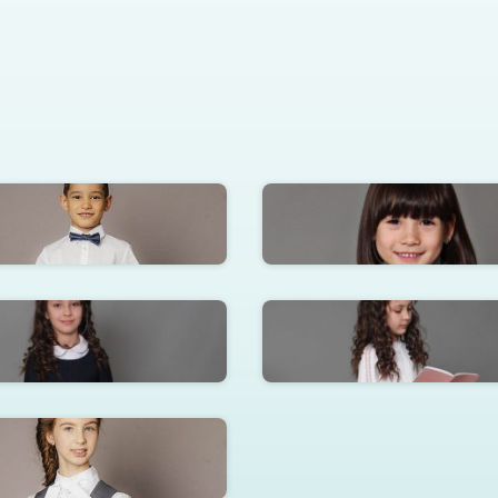
Бриджи Бостон
Водолазка Ирбис
е для девочки Модница
Трикотажная кофта Ми
ольная жилетка Мисс