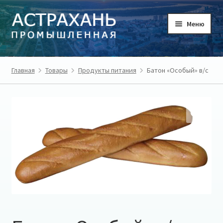
Перейти
Перейти
Меню
к
к
навигации
содержимому
ГЛАВНАЯ
Главная
Товары
Продукты питания
Батон «Особый» в/с
ТОВАРЫ
ТОВАРОПРОИЗВОДИТЕЛИ
РЕГИОН
О ПРОЕКТЕ
ЛИЧНЫЙ КАБИНЕТ