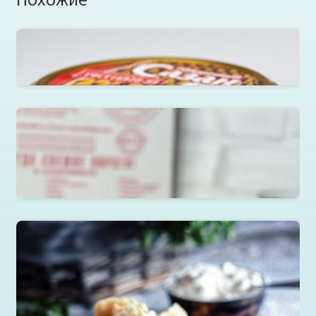
Сазан обжаренный в томатном соусе в ст.банке 220г.
Пироги, блины, слойки
Читать далее
Пельмени, вареники, манты, хинкали, хинкал в
ассортименте
Читать далее