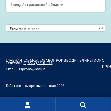
Бренд Астраханской области
Продукты питания
×
ГЛАВНАЯ
ТОВАРЫ
ТОВАРОПРОИЗВОДИТЕЛИ
РЕГИОН
О
Телефон:
8 (8512) 66-61-14
ПРО
Email:
30prom@mail.ru
© Астрахань промышленная 2026
Искать:
Поиск