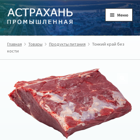
Перейти
Перейти
Меню
к
к
навигации
содержимому
ГЛАВНАЯ
Главная
Товары
Продукты питания
Тонкий край без
кости
ТОВАРЫ
ТОВАРОПРОИЗВОДИТЕЛИ
РЕГИОН
О ПРОЕКТЕ
ЛИЧНЫЙ КАБИНЕТ