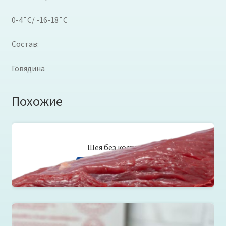
0-4˚C/ -16-18˚C
Состав:
Говядина
Похожие
Шея без кости
Читать далее