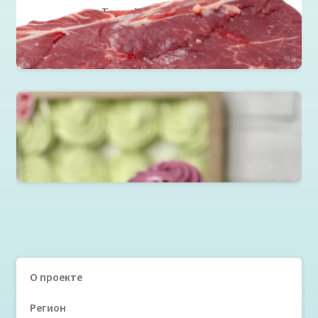
Тонкий край без кости
Читать далее
Зефир, мармелад, пастила, леденцы
Читать далее
О проекте
Регион