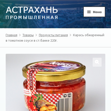
Перейти
Перейти
Меню
к
к
навигации
содержимому
ГЛАВНАЯ
Главная
Товары
Продукты питания
Карась обжаренный
в томатном соусе в ст.банке 220г.
ТОВАРЫ
ТОВАРОПРОИЗВОДИТЕЛИ
РЕГИОН
О ПРОЕКТЕ
ЛИЧНЫЙ КАБИНЕТ