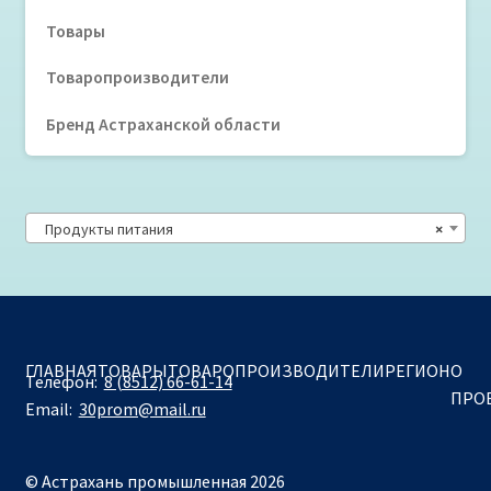
Товары
Товаропроизводители
Бренд Астраханской области
Продукты питания
×
ГЛАВНАЯ
ТОВАРЫ
ТОВАРОПРОИЗВОДИТЕЛИ
РЕГИОН
О
Телефон:
8 (8512) 66-61-14
ПРО
Email:
30prom@mail.ru
© Астрахань промышленная 2026