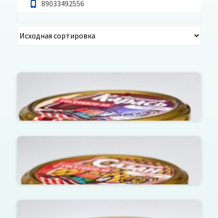
89033492556
Карась обжаренный в томатном соусе в ст.банке
220г.
Сазан обжаренный в томатном соусе в ст.банке
220г.