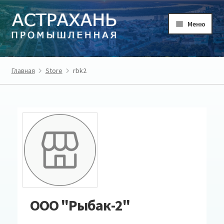
Перейти
Перейти
Меню
к
к
навигации
содержимому
ГЛАВНАЯ
Главная
Store
rbk2
ТОВАРЫ
ТОВАРОПРОИЗВОДИТЕЛИ
РЕГИОН
О ПРОЕКТЕ
ЛИЧНЫЙ КАБИНЕТ
ООО "Рыбак-2"