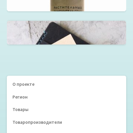
Зеленая соль Salicornia Nutrition
Микрокошелек
О проекте
Регион
Товары
Товаропроизводители