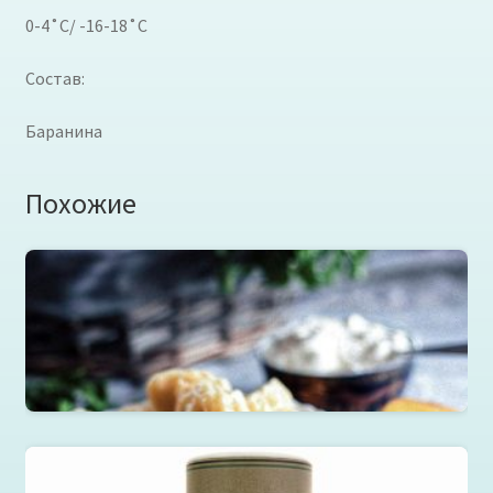
0-4˚C/ -16-18˚C
Состав:
Баранина
Похожие
Пельмени, вареники, манты, хинкали, хинкал в
ассортименте
Читать далее