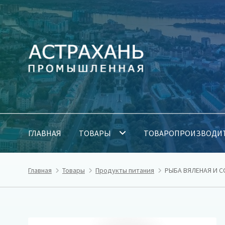
Перейти
Перейти
к
к
навигации
содержимому
ГЛАВНАЯ
ТОВАРЫ
ТОВАРОПРОИЗВОДИ
Главная
Товары
Продукты питания
РЫБА ВЯЛЕНАЯ И 