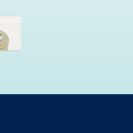
ый с
ке 220г.