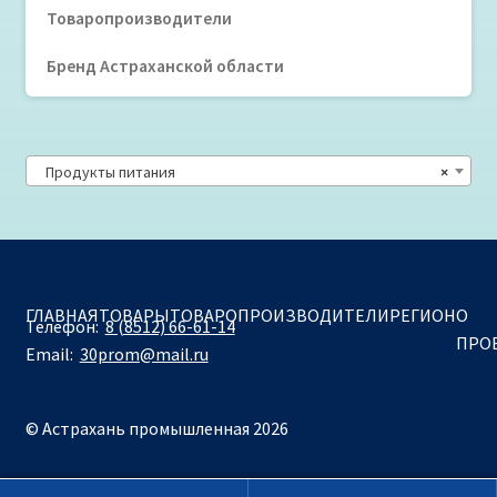
Товаропроизводители
Бренд Астраханской области
Продукты питания
×
ГЛАВНАЯ
ТОВАРЫ
ТОВАРОПРОИЗВОДИТЕЛИ
РЕГИОН
О
Телефон:
8 (8512) 66-61-14
ПРО
Email:
30prom@mail.ru
© Астрахань промышленная 2026