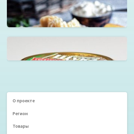
ассортименте
Читать далее
Щука обжаренная в томатном соусе в ст.банке 220г.
О проекте
Регион
Товары