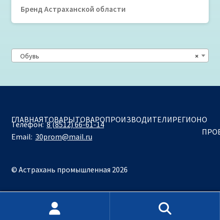
Бренд Астраханской области
Обувь
×
ГЛАВНАЯ
ТОВАРЫ
ТОВАРОПРОИЗВОДИТЕЛИ
РЕГИОН
О
Телефон:
8 (8512) 66-61-14
ПРО
Email:
30prom@mail.ru
© Астрахань промышленная 2026
Искать:
Поиск