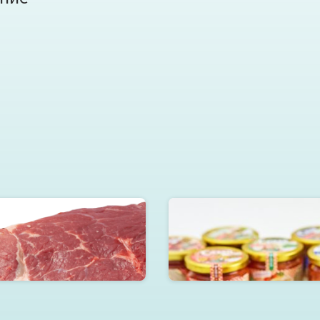
дренная часть без кости
Сом обжаренный в томатно
в ст.банке 220г.
Читать далее