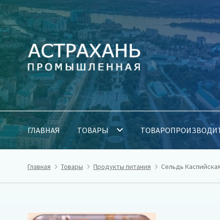
Перейти
Перейти
к
к
навигации
содержимому
ГЛАВНАЯ
ТОВАРЫ
ТОВАРОПРОИЗВОДИ
Главная
Товары
Продукты питания
Сельдь Каспийская 