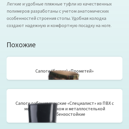
Легкие и удобные пляжные туфли из качественных
полимеров разработаны с учетом анатомических
особенностей строения стопы. Удобная колодка
создают надежную и комфортную посадку на ноге.
Похожие
Сапоги (брюки) «Прометей»
Сапоги рабочие мужские «Специалист» из ПВХ с
металлоподноском и металлостелькой
маслобензостойкие