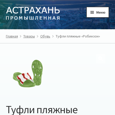
Перейти
Перейти
Меню
к
к
навигации
содержимому
ГЛАВНАЯ
Главная
Товары
Обувь
Туфли пляжные «Робинзон»
ТОВАРЫ
ТОВАРОПРОИЗВОДИТЕЛИ
РЕГИОН
О ПРОЕКТЕ
ЛИЧНЫЙ КАБИНЕТ
Туфли пляжные