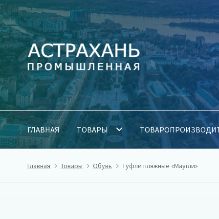
Перейти
Перейти
к
к
навигации
содержимому
ГЛАВНАЯ
ТОВАРЫ
ТОВАРОПРОИЗВОДИ
Главная
Товары
Обувь
Туфли пляжные «Маугли»