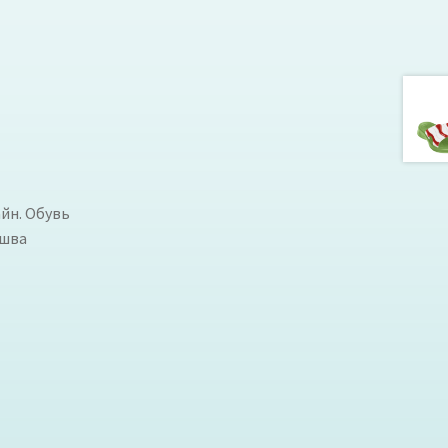
айн. Обувь
ошва