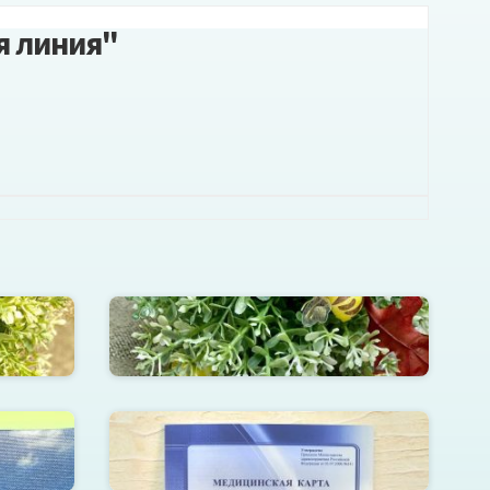
я линия"
Значки с » 9 мая День Победы»
мнике А4
Медицинская карта