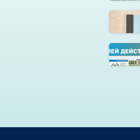
Общ
Стенд по 