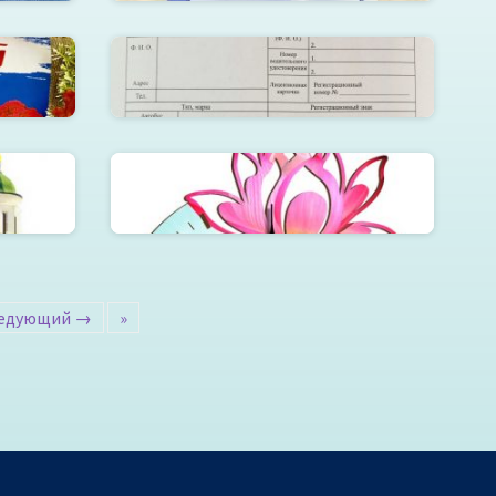
Путевой лист А5
ль»
Часы деревянные «Лотос»
едующий →
»