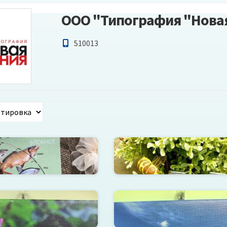
ООО "Типография "Нова
510013
т А6 в ассортименте
Зажигалка
 холсте на подрамнике А3
Картина на холсте на подра