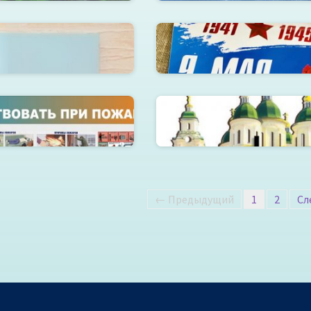
ий журнал работ
Плакат А3
пожарной безопасности
Часы деревянные «Крем
← Предыдущий
1
2
Сл