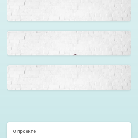
Кресло груша Плащевка цвет корицы
Кресло груша Флаги
Кресло груша Трамвай
О проекте