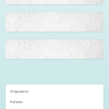
Кресло «Футбольный мяч» бело-коричневый
Кресло груша Автомобили
О проекте
Регион