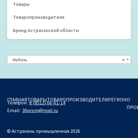
Товары
Товаропроизводители
Бренд Астраханской области
Мебель
×
ГЛАВНАЯ
ТОВАРЫ
ТОВАРОПРОИЗВОДИТЕЛИ
РЕГИОН
О
Телефон:
8 (8512) 66-61-14
ПРО
Email:
30prom@mail.ru
© Астрахань промышленная 2026